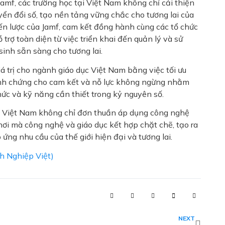
 Jamf, các trường học tại Việt Nam không chỉ cải thiện
yển đổi số, tạo nền tảng vững chắc cho tương lai của
hiến lược của Jamf, cam kết đồng hành cùng các tổ chức
trợ toàn diện từ việc triển khai đến quản lý và sử
inh sẵn sàng cho tương lai.
á trị cho ngành giáo dục Việt Nam bằng việc tối ưu
inh chứng cho cam kết và nỗ lực không ngừng nhằm
hức và kỹ năng cần thiết trong kỷ nguyên số.
tại Việt Nam không chỉ đơn thuần áp dụng công nghệ
nơi mà công nghệ và giáo dục kết hợp chặt chẽ, tạo ra
ứng nhu cầu của thế giới hiện đại và tương lai.
h Nghiệp Việt)
Next
NEXT