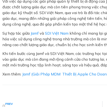
Với việc áp dụng các giải pháp quản lý thiết bị di động của
được chất lượng giáo dục mà còn tiên phong trong việc chu
giáo dục kỹ thuật số. SDI Việt Nam, qua vai trò là đối tác c
giáo dục, mang đến những giải pháp công nghệ tiên tiến, hỗ 
dụng công nghệ, qua đó góp phần kiến tạo một thế hệ học s
Sự hợp tác giữa
Jamf
và
SDI Việt Nam
không chỉ mang lại gi
hóa việc sử dụng công nghệ trong nhà trường mà còn là m
nâng cao chất lượng giáo dục, chuẩn bị cho học sinh kiến t
Khi tiến bước cùng Jamf và SDI Việt Nam, các trường học 
vào giáo dục mà còn đang mở rộng cánh cửa cho tương lai, 
một môi trường học tập linh hoạt, sáng tạo và hiệu quả, đáp 
Xem thêm:
Jamf (
Giải Pháp MDM Thiết Bị Apple Cho Doan
Prev
PREV