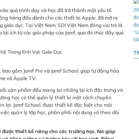
vào quá trình dạy và học đã trở thành một yếu tố
 động hàng đầu dành cho các thiết bị Apple, đã mở ra
g giáo dục. Tại Việt Nam, SDI Việt Nam đóng vai trò là
a lợi ích từ các giải pháp của Jamf, qua đó thúc đẩy quá
T
e, bao gồm Jamf Pro và Jamf School, giúp tự động hóa
one và Apple TV.
 mỗi sản phẩm đều mang lại những lợi ích đặc trưng và
trường học có thể quản lý thiết bị một cách chuyên
 lợi. Jamf School, được thiết kế đặc biệt cho môi
 việc quản lý lớp học, phân phối nội dung và theo dõi
được thiết kế riêng cho các trường học. Nó giúp
ạy và tăng cường sự tương tác với học sinh. Đồng