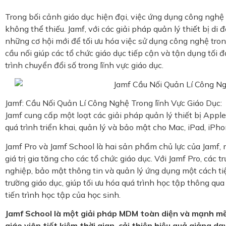
Trong bối cảnh giáo dục hiện đại, việc ứng dụng công nghệ 
không thể thiếu. Jamf, với các giải pháp quản lý thiết bị di
những cơ hội mới để tối ưu hóa việc sử dụng công nghệ tron
cầu nối giúp các tổ chức giáo dục tiếp cận và tận dụng tối đ
trình chuyển đổi số trong lĩnh vực giáo dục.
Jamf: Cầu Nối Quản Lí Công Nghệ Trong lĩnh Vực Giáo Dục:
Jamf cung cấp một loạt các giải pháp quản lý thiết bị Appl
quá trình triển khai, quản lý và bảo mật cho Mac, iPad, iPh
Jamf Pro và Jamf School là hai sản phẩm chủ lực của Jamf,
giá trị gia tăng cho các tổ chức giáo dục. Với Jamf Pro, các 
nghiệp, bảo mật thông tin và quản lý ứng dụng một cách tiện
trường giáo dục, giúp tối ưu hóa quá trình học tập thông qua
tiến trình học tập của học sinh.
Jamf School là một giải pháp MDM toàn diện và mạnh mẽ 
giáo viên tiết kiệm thời gian, cải thiện hiệu quả giảng d