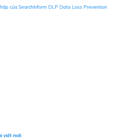
ỆN – NÂNG TẦM GIÁO
i viết mới