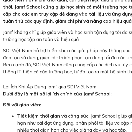
thời, Jamf School cũng giúp học sinh có môi trường học 
cấp cho các em truy cập dễ dàng vào tài liệu và ứng dụn
tuân thủ các quy định, giảm chi phí và nâng cao hiệu qu
Jamf không chỉ giúp giáo viên và học sinh tận dụng tối đ
trường học tập an toàn và hiệu quả.
SDI Việt Nam hỗ trợ triển khai các giải pháp này thông qua 
đào tạo sử dụng, giúp các trường học tận dụng tối đa các t
Bên cạnh đó, SDI Việt Nam cũng cung cấp các dịch vụ tùy ch
thống IT hiện có của trường học, từ đó tạo ra một hệ sinh t
Lợi Ích Khi Áp Dụng Jamf qua SDI Việt Nam
Dưới đây là một số lợi ích chính của Jamf School:
Đối với giáo viên:
Tiết kiệm thời gian và công sức:
Jamf School giúp gi
hạn như cài đặt ứng dụng, phân phối tài liệu và cập
nhiều thời gian hơn cho việc giảng dạy và học tập.