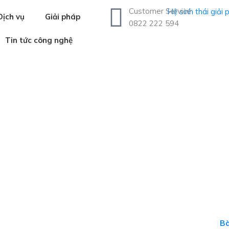
Customer Service
Dịch vụ
Giải pháp
0822 222 594
Tin tức công nghệ
 LÝ CÔNG NGHỆ TOÀN DI
DỤC VIỆT NAM
Bà