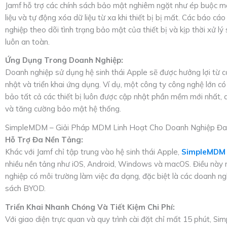
Jamf hỗ trợ các chính sách bảo mật nghiêm ngặt như ép buộc 
liệu và tự động xóa dữ liệu từ xa khi thiết bị bị mất. Các báo cáo
nghiệp theo dõi tình trạng bảo mật của thiết bị và kịp thời xử lý
luôn an toàn.
Ứng Dụng Trong Doanh Nghiệp:
Doanh nghiệp sử dụng hệ sinh thái Apple sẽ được hưởng lợi từ c
nhật và triển khai ứng dụng. Ví dụ, một công ty công nghệ lớn 
bảo tất cả các thiết bị luôn được cập nhật phần mềm mới nhất, 
và tăng cường bảo mật hệ thống.
SimpleMDM – Giải Pháp MDM Linh Hoạt Cho Doanh Nghiệp Đ
Hỗ Trợ Đa Nền Tảng:
Khác với Jamf chỉ tập trung vào hệ sinh thái Apple,
SimpleMDM
nhiều nền tảng như iOS, Android, Windows và macOS. Điều này r
nghiệp có môi trường làm việc đa dạng, đặc biệt là các doanh n
sách BYOD.
Triển Khai Nhanh Chóng Và Tiết Kiệm Chi Phí:
Với giao diện trực quan và quy trình cài đặt chỉ mất 15 phút,