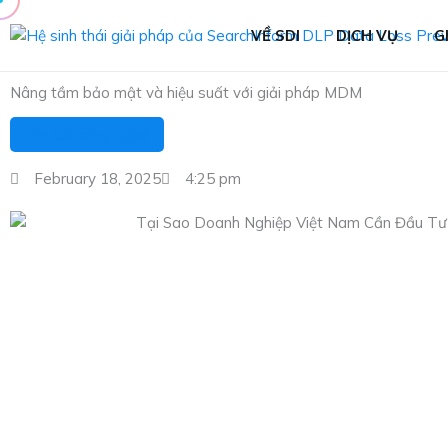
Skip
to
VỀ SDI
DỊCH VỤ
G
content
Nâng tầm bảo mật và hiệu suất với giải pháp MDM
Tin tức công nghệ
February 18, 2025
4:25 pm