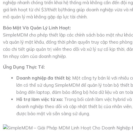
nghiệp nhanh chóng triển khai hệ thống mà không cần đến đội ng
giá linh hoạt từ chỉ $3/thiết bị/tháng giúp doanh nghiệp vừa và
mô quản lý mà không gặp áp lực tài chính.
Bảo Mật Và Quản Lý Linh Hoạt:
SimpleMDM cho phép thiết lập các chính sách bảo mật như khóa t
và quản lý mật khẩu, đồng thời phân quyền truy cập theo phòng 
cáo chi tiết giúp quản trị viên theo dõi và xử lý sự cố kịp thời,
tin nhạy cảm của doanh nghiệp.
Ứng Dụng Thực Tế:
Doanh nghiệp đa thiết bị:
Một công ty bán lẻ với nhiều 
lớn có thể sử dụng SimpleMDM để quản lý toàn bộ thiết bị
bảng đến laptop, đảm bảo đồng bộ hóa dữ liệu và an toàn
Hỗ trợ làm việc từ xa:
Trong bối cảnh làm việc hybrid v
doanh nghiệp theo dõi và cập nhật thiết bị của nhân viên,
được bảo mật và sẵn sàng sử dụng.