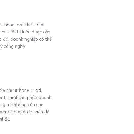
 hàng loạt thiết bị di
ọi thiết bị luôn được cập
 đó, doanh nghiệp có thể
lý công nghệ.
ple như iPhone, iPad,
ent
, Jamf cho phép doanh
 động mà không cần can
ger giúp quản trị viên dễ
nhất.