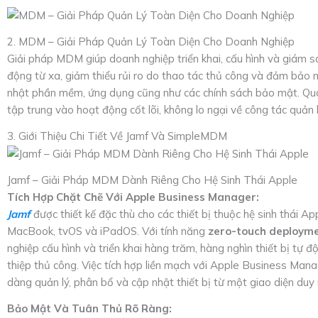
2. MDM – Giải Pháp Quản Lý Toàn Diện Cho Doanh Nghiệp
Giải pháp MDM giúp doanh nghiệp triển khai, cấu hình và giám sát
động từ xa, giảm thiểu rủi ro do thao tác thủ công và đảm bảo m
nhật phần mềm, ứng dụng cũng như các chính sách bảo mật. Qua
tập trung vào hoạt động cốt lõi, không lo ngại về công tác quản 
3. Giới Thiệu Chi Tiết Về Jamf Và SimpleMDM
Jamf – Giải Pháp MDM Dành Riêng Cho Hệ Sinh Thái Apple
Tích Hợp Chặt Chẽ Với Apple Business Manager:
Jamf
được thiết kế đặc thù cho các thiết bị thuộc hệ sinh thái Ap
MacBook, tvOS và iPadOS. Với tính năng
zero-touch deploym
nghiệp cấu hình và triển khai hàng trăm, hàng nghìn thiết bị tự
thiệp thủ công. Việc tích hợp liền mạch với Apple Business Mana
dàng quản lý, phân bổ và cập nhật thiết bị từ một giao diện duy 
Bảo Mật Và Tuân Thủ Rõ Ràng: