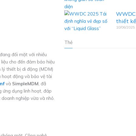
WWDC 2
thiết k
10/06/2025
Thẻ
đang đối mặt với nhiều
ữ liệu cho đến đảm bảo hiệu
 lý thiết bị di động (MDM)
a hoạt động và bảo vệ tài
mf
và
SimpleMDM
, đã
g ứng dụng linh hoạt, đáp
c doanh nghiệp vừa và nhỏ.
 chóng mặt. Công nghệ