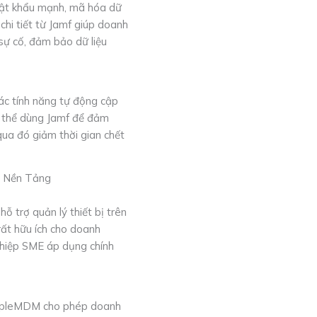
mật khẩu mạnh, mã hóa dữ
 chi tiết từ Jamf giúp doanh
 sự cố, đảm bảo dữ liệu
ác tính năng tự động cập
có thể dùng Jamf để đảm
qua đó giảm thời gian chết
a Nền Tảng
hỗ trợ quản lý thiết bị trên
ất hữu ích cho doanh
ghiệp SME áp dụng chính
 SimpleMDM cho phép doanh