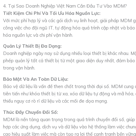
4. Tại Sao Doanh Nghiệp Việt Nam Cần Đầu Tư Vào MDM?
Tiết Kiệm Chi Phí Và Tối Ưu Hóa Nguồn Lực:
Với mức phí hợp lý và các gói dịch vụ linh hoạt, giải pháp MDM 
công việc cho đội ngũ IT, tự động hóa quá trình cập nhật và bảo tr
hóa nguồn lực và chi phí vận hành.
Quản Lý Thiết Bị Đa Dạng:
Doanh nghiệp ngày nay sử dụng nhiều loại thiết bị khác nhau.
phép quản lý tất cả thiết bị từ một giao diện duy nhất, đảm bả
trong vận hành.
Bảo Mật Và An Toàn Dữ Liệu:
Bảo vệ dữ liệu là vấn đề then chốt trong thời đại số. MDM cung
tiên tiến như khóa thiết bị từ xa, xóa dữ liệu tự động và mã hóa
thiểu nguy cơ rò rỉ dữ liệu và các mối đe dọa mạng.
Thúc Đẩy Chuyển Đổi Số:
MDM là nền tảng quan trọng trong quá trình chuyển đổi số, giúp
hợp các ứng dụng, dịch vụ và dữ liệu vào hệ thống làm việc chun
cao hiệu suất làm việc mà còn tạo ra lợi thế cạnh tranh bền vững 