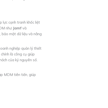
 lực cạnh tranh khốc liệt
 MDM như
Jamf
và
bị, bảo mật dữ liệu và nâng
doanh nghiệp quản lý thiết
chính là công cụ giúp
hách của kỷ nguyên số.
áp MDM tiên tiến, giúp