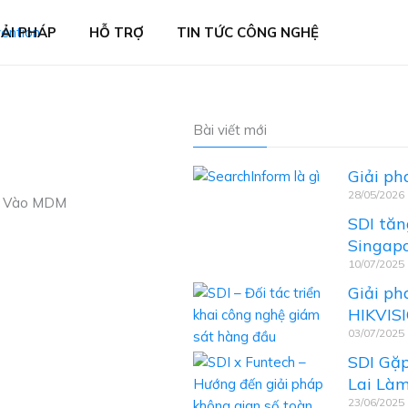
IẢI PHÁP
HỖ TRỢ
TIN TỨC CÔNG NGHỆ
Bài viết mới
Giải ph
28/05/2026
SDI tăn
Singap
10/07/2025
Giải ph
HIKVIS
03/07/2025
SDI Gặp
Lai Là
23/06/2025