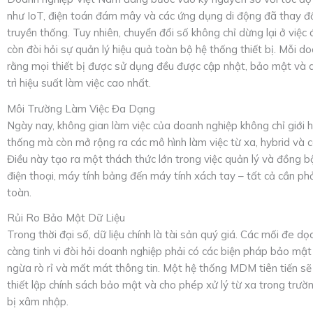
như IoT, điện toán đám mây và các ứng dụng di động đã thay đ
truyền thống. Tuy nhiên, chuyển đổi số không chỉ dừng lại ở vi
còn đòi hỏi sự quản lý hiệu quả toàn bộ hệ thống thiết bị. Mỗi 
rằng mọi thiết bị được sử dụng đều được cập nhật, bảo mật và 
trì hiệu suất làm việc cao nhất.
Môi Trường Làm Việc Đa Dạng
Ngày nay, không gian làm việc của doanh nghiệp không chỉ giới 
thống mà còn mở rộng ra các mô hình làm việc từ xa, hybrid và c
Điều này tạo ra một thách thức lớn trong việc quản lý và đồng bộ
điện thoại, máy tính bảng đến máy tính xách tay – tất cả cần ph
toàn.
Rủi Ro Bảo Mật Dữ Liệu
Trong thời đại số, dữ liệu chính là tài sản quý giá. Các mối đe 
càng tinh vi đòi hỏi doanh nghiệp phải có các biện pháp bảo m
ngừa rò rỉ và mất mát thông tin. Một hệ thống MDM tiên tiến sẽ 
thiết lập chính sách bảo mật và cho phép xử lý từ xa trong trườ
bị xâm nhập.