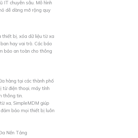
ũ IT chuyên sâu. Mô hình
 nhỏ dễ dàng mở rộng quy
hiết bị, xóa dữ liệu từ xa
ban hay vai trò. Các báo
 đảm bảo an toàn cho thông
cửa hàng tại các thành phố
 từ điện thoại, máy tính
 thông tin.
à từ xa, SimpleMDM giúp
 đảm bảo mọi thiết bị luôn