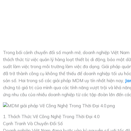
Trong bối cảnh chuyển đổi số mạnh mẽ, doanh nghiệp Việt Nam 
thách thức từ việc quản lý hàng loạt thiết bị di động, bảo mật d
suất làm việc trong môi trường làm việc đa dạng. Giải pháp quản
đã trở thành công cụ không thể thiếu để doanh nghiệp tối ưu hó
sản số. Hai trong số các giải pháp MDM uy tín nhất hiện nay,
Ja
chứng tỏ giá trị của mình qua các tính năng vượt trội và khả năn
ứng nhu cầu của nhiều doanh nghiệp từ các tập đoàn lớn đến cá
1. Thách Thức Về Công Nghệ Trong Thời Đại 4.0
Cạnh Tranh Và Chuyển Đổi Số
Doanh nghiệp Việt Nam đang bước vào kỷ nguyên số với tốc độ